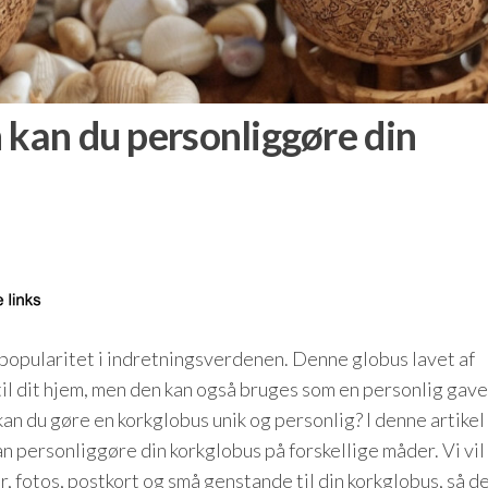
 kan du personliggøre din
 popularitet i indretningsverdenen. Denne globus lavet af
til dit hjem, men den kan også bruges som en personlig gave
n du gøre en korkglobus unik og personlig? I denne artikel v
kan personliggøre din korkglobus på forskellige måder. Vi vil
ter, fotos, postkort og små genstande til din korkglobus, så d