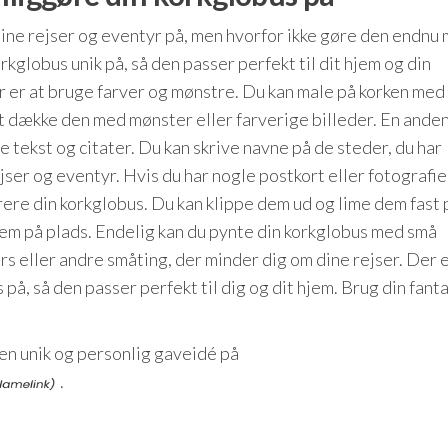
dine rejser og eventyr på, men hvorfor ikke gøre den endnu
kglobus unik på, så den passer perfekt til dit hjem og din
r er at bruge farver og mønstre. Du kan male på korken med
at dække den med mønster eller farverige billeder. En and
je tekst og citater. Du kan skrive navne på de steder, du har
jser og eventyr. Hvis du har nogle postkort eller fotografie
orere din korkglobus. Du kan klippe dem ud og lime dem fast 
dem på plads. Endelig kan du pynte din korkglobus med små
s eller andre småting, der minder dig om dine rejser. Der e
å, så den passer perfekt til dig og dit hjem. Brug din fanta
en unik og personlig gaveidé på
.