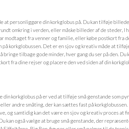
e at personliggøre din korkglobus på. Du kan tilføje billede
rundt omkring i verden, eller måske billeder af de steder, I 
r modtaget fra venner og familie, eller købe postkort fra d
på korkglobussen. Det er en sjov og kreativ måde at tilføj
gså bringe tilbage gode minder, hver gang du ser på den. Du 
rt fra dine rejser og placere den ved siden af din korkglo
e din korkglobus på er ved at tilføje små genstande som py
r eller andre småting, der kan sættes fast på korkglobussen
ave, og samtidig kan det være en sjov og kreativ proces at f
 Du kan også vælge at bruge små genstande, der repræsent
 Eiffeltårne, Big Ben-figurer eller små palmer til de tropis