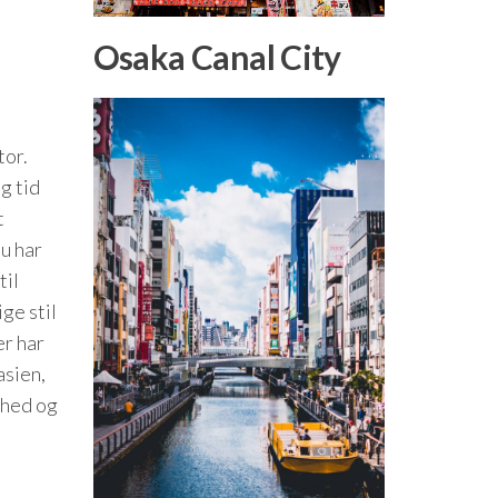
Osaka Canal City
tor.
g tid
t
du har
til
ge stil
er har
asien,
ghed og