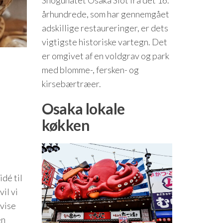
Shogunatet Osaka Slot fra det 16.
århundrede, som har gennemgået
adskillige restaureringer, er dets
vigtigste historiske vartegn. Det
er omgivet af en voldgrav og park
med blomme-, fersken- og
kirsebærtræer.
Osaka lokale
køkken
idé til
il vi
 vise
en