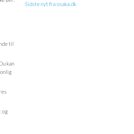
Sidste nyt fra osaka.dk
nde til
 Du kan
sonlig
eres
t og