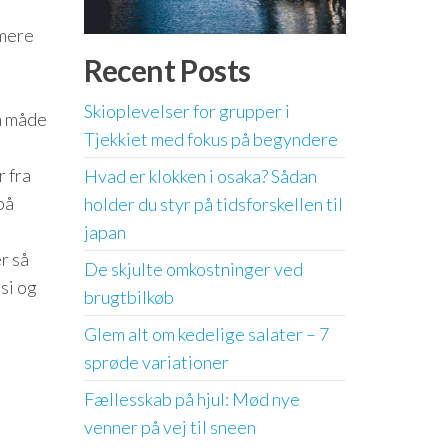
 mere
Recent Posts
Skioplevelser for grupper i
en måde
Tjekkiet med fokus på begyndere
r fra
Hvad er klokken i osaka? Sådan
på
holder du styr på tidsforskellen til
japan
r så
De skjulte omkostninger ved
si og
brugtbilkøb
Glem alt om kedelige salater – 7
sprøde variationer
Fællesskab på hjul: Mød nye
venner på vej til sneen