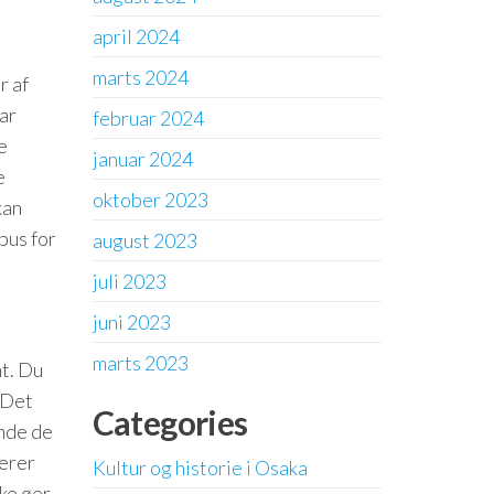
april 2024
marts 2024
r af
har
februar 2024
e
januar 2024
e
oktober 2023
kan
bus for
august 2023
juli 2023
juni 2023
marts 2023
nt. Du
. Det
Categories
inde de
erer
Kultur og historie i Osaka
ke øer.