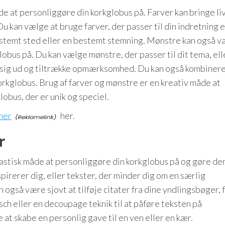
e at personliggøre din korkglobus på. Farver kan bringe liv 
u kan vælge at bruge farver, der passer til din indretning e
estemt sted eller en bestemt stemning. Mønstre kan også v
globus på. Du kan vælge mønstre, der passer til dit tema, ell
lle sig ud og tiltrække opmærksomhed. Du kan også kombinere
korkglobus. Brug af farver og mønstre er en kreativ måde at
lobus, der er unik og speciel.
her
her.
r
ntastisk måde at personliggøre din korkglobus på og gøre de
spirerer dig, eller tekster, der minder dig om en særlig
 også være sjovt at tilføje citater fra dine yndlingsbøger, f
sch eller en decoupage teknik til at påføre teksten på
at skabe en personlig gave til en ven eller en kær.