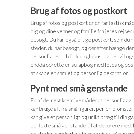
Brug af fotos og postkort
Brug af fotos og postkort er en fantastisk måd
dig og dine venner og familie fra jeres rejser 
besøgt. Du kan også bruge postkort, som du ha
steder, du har besøgt, og derefter hænge dem 
personlighed til din korkglobus, og det vil o
endda oprette en scrapbog med fotos og postko
at skabe en samlet og personlig dekoration.
Pynt med små genstande
En af de mest kreative måder at personliggør
kan bruge alt fra små figurer, perler, blomste
kan give et personligt og unikt præg til din g
perfekte små genstande til at dekorere med.
de steder, som korkglobussen viser, såsom små