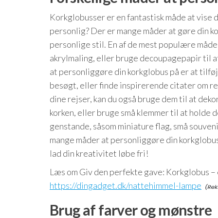
Korkglobusser er en fantastisk måde at vise 
personlig? Der er mange måder at gøre din kor
personlige stil. En af de mest populære måde
akrylmaling, eller bruge decoupagepapir til 
at personliggøre din korkglobus på er at tilfø
besøgt, eller finde inspirerende citater om re
dine rejser, kan du også bruge dem til at dek
korken, eller bruge små klemmer til at holde 
genstande, såsom miniature flag, små souvenir
mange måder at personliggøre din korkglobus p
lad din kreativitet løbe fri!
Læs om Giv den perfekte gave: Korkglobus – 
https://dingadget.dk/nattehimmel-lampe
Brug af farver og mønstre