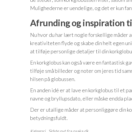
Mulighederne er uendelige, og det er kun fan
Afrunding og inspiration ti
Nu hvor du har lært nogle forskellige måder at
kreativiteten flyde og skabe din helt egen uni
at tilføje personlige detaljer til din korkglobu
En korkglobus kan også være en fantastisk gave
tilføje små billeder og noter om jeres tid sam
hilsen på globussen.
En anden idé er at lave en korkglobus til et pa
navne og bryllupsdato, eller måske endda pla
Der er utallige måder at personliggøre din kor
betydningsfuldt.
Kategori
Sidste nyt fra osaka.dk