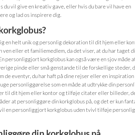
s du vil give en kreativ gave, eller hvis du bare vil have en
dere og lad os inspirere dig.
 korkglobus?
g en helt unik og personlig dekoration til dit hjem eller kon
 ven eller et familiemedlem, da det viser, at du har taget di
å. En personliggjort korkglobus kan også være en sjov måde a
erige pinde eller små genstande til de forskellige steder, 
e eventyr, du har haft på dine rejser eller en inspiration 
uge personliggørelse som en måde at udtrykke din personli
til dit hjem eller kontor og tilføje citater eller billeder, d
måder at personliggøre din korkglobus på, og det er kun fant
il en personliggjort korkglobus uden tvivl tilføje personli
nliggøre din korkglobus på