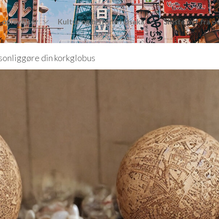
 oplevelser
Kultur og historie i Osaka
Sidste nyt fra o
sonliggøre din korkglobus