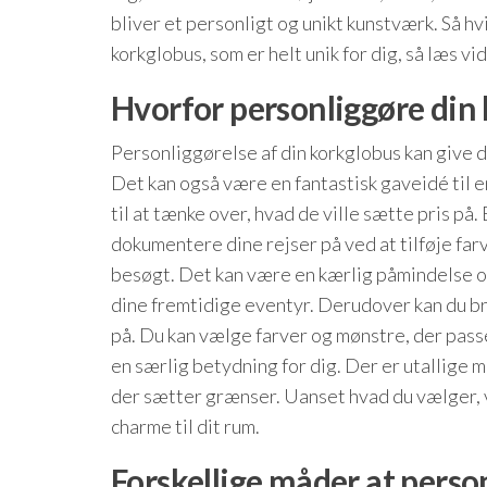
bliver et personligt og unikt kunstværk. Så hvi
korkglobus, som er helt unik for dig, så læs vi
Hvorfor personliggøre din
Personliggørelse af din korkglobus kan give di
Det kan også være en fantastisk gaveidé til en
til at tænke over, hvad de ville sætte pris p
dokumentere dine rejser på ved at tilføje farv
besøgt. Det kan være en kærlig påmindelse om d
dine fremtidige eventyr. Derudover kan du br
på. Du kan vælge farver og mønstre, der passer 
en særlig betydning for dig. Der er utallige 
der sætter grænser. Uanset hvad du vælger, v
charme til dit rum.
Forskellige måder at perso