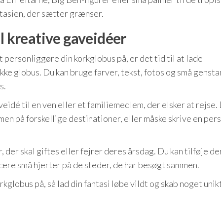
tasien, der sætter grænser.
l kreative gaveidéer
 personliggøre din korkglobus på, er det tid til at lade
kke globus. Du kan bruge farver, tekst, fotos og små gensta
s.
idé til en ven eller et familiemedlem, der elsker at rejse.
men på forskellige destinationer, eller måske skrive en per
r, der skal giftes eller fejrer deres årsdag. Du kan tilføje d
cere små hjerter på de steder, de har besøgt sammen.
kglobus på, så lad din fantasi løbe vildt og skab noget unik