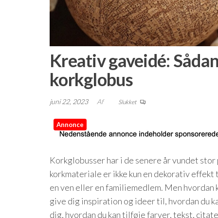
Kreativ gaveidé: Sådan
korkglobus
juni 22, 2023
Af
Slukket
Annonce
Korkglobusser har i de senere år vundet stor
korkmateriale er ikke kun en dekorativ effekt 
en ven eller en familiemedlem. Men hvordan ka
give dig inspiration og ideer til, hvordan du 
dig, hvordan du kan tilføje farver, tekst, cita