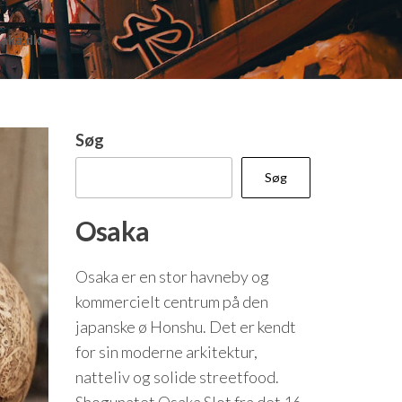
saka.dk
Søg
Søg
Osaka
Osaka er en stor havneby og
kommercielt centrum på den
japanske ø Honshu. Det er kendt
for sin moderne arkitektur,
natteliv og solide streetfood.