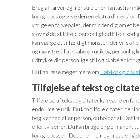
Brug af farver og mønstre er en fantastisk måd
korkglobus og give den en ekstra dimension. D
vælge en farvepalet, der minder dig om et b
sjov måde at tilføje personlighed til din kork
kan vælge et tilfældigt mønster, der vil ski
og mønstre til at skabe en unik og personlig 
udtrykke din personlige stil og skabe en korkg
Du kan læse meget mere om
Køb kork globus 
Tilføjelse af tekst og citate
Tilføjelse af tekst og citater kan være en fa
endnu mere unik. Du kan tilføje citater, der in
begivenhed eller person, du holder af. Det kan
eller tv-serier. Du kan bruge en permanent tu
korkglobussen. Det er en nem og kreativ måde 